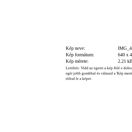
Kép neve:
IMG_48
Kép formátum:
640 x 
Kép mérete:
2.21 k
Letöltés: Vidd az egeret a kép fölé e dobo
egér jobb gombbal és válaszd a 'Kép ment
töltsd le a képet.