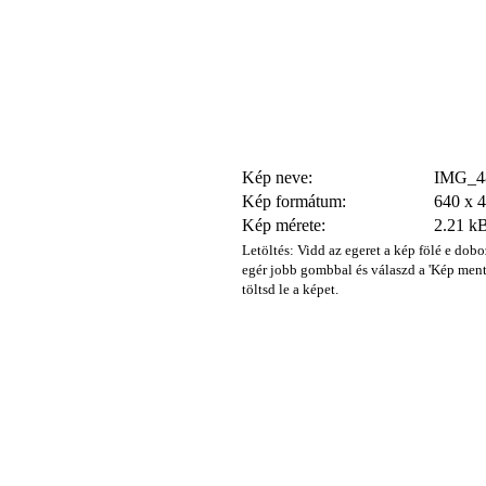
Kép neve:
IMG_48
Kép formátum:
640 x 
Kép mérete:
2.21 k
Letöltés: Vidd az egeret a kép fölé e dobo
egér jobb gombbal és válaszd a 'Kép ment
töltsd le a képet.