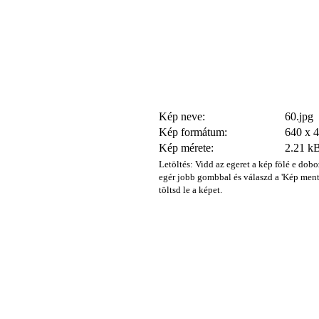
Kép neve:
60.jpg
Kép formátum:
640 x 
Kép mérete:
2.21 k
Letöltés: Vidd az egeret a kép fölé e dobo
egér jobb gombbal és válaszd a 'Kép ment
töltsd le a képet.