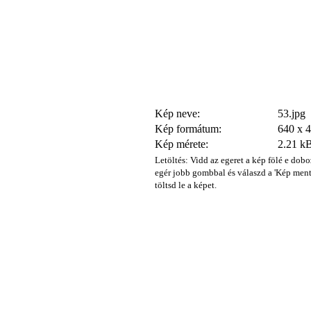
Kép neve:
53.jpg
Kép formátum:
640 x 
Kép mérete:
2.21 k
Letöltés: Vidd az egeret a kép fölé e dobo
egér jobb gombbal és válaszd a 'Kép ment
töltsd le a képet.