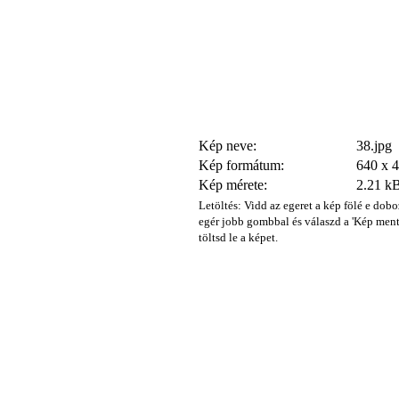
Kép neve:
38.jpg
Kép formátum:
640 x 
Kép mérete:
2.21 k
Letöltés: Vidd az egeret a kép fölé e dobo
egér jobb gombbal és válaszd a 'Kép ment
töltsd le a képet.