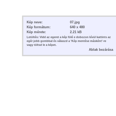
Kép neve:
07.jpg
Kép formátum:
640 x 480
Kép mérete:
2.21 kB
Letöltés: Vidd az egeret a kép fölé e dobozon kívül kattints az
egér jobb gombbal és válaszd a 'Kép mentése másként'-re
vagy töltsd le a képet.
Ablak bezárása