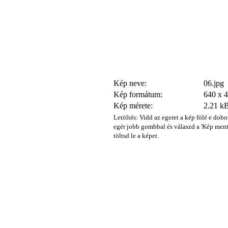
Kép neve:
06.jpg
Kép formátum:
640 x 
Kép mérete:
2.21 k
Letöltés: Vidd az egeret a kép fölé e dobo
egér jobb gombbal és válaszd a 'Kép ment
töltsd le a képet.